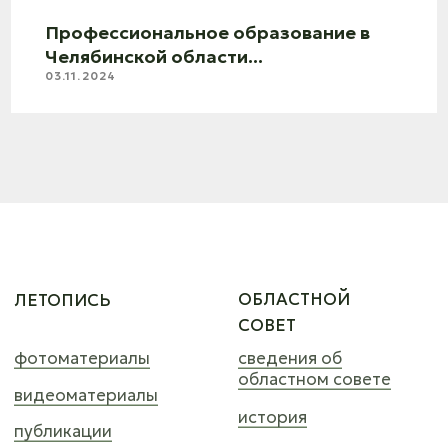
ИЗДАНИЯ
план работы
областного совета
для руководителей
советов ветеранов поо
мероприятия
областного совета
КОНТАКТЫ
+7 (351)-222-07-56
profteh174@mail.ru
© 2024 профтех74. все права защищены.
На сайте могут быть представленны изображения