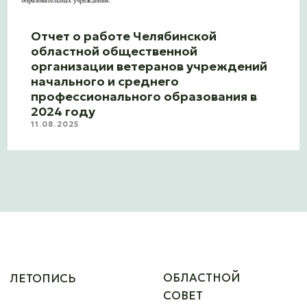
областной общественной
организации ветеранов учреждений
начального и среднего
профессионального образования в
2024 году
11.08.2025
ОБЛАСТНОЙ
ЛЕТОПИСЬ
СОВЕТ
фотоматериалы
сведения об
областном совете
видеоматериалы
история
публикации
наши достижения
ДЕЯТЕЛЬНОСТЬ
НОВОСТИ
ИЗДАНИЯ
план работы
областного совета
для руководителей
советов ветеранов поо
мероприятия